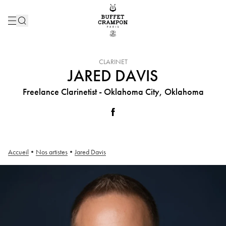
INSTRUMENT :
CLARINET
JARED DAVIS
Freelance Clarinetist - Oklahoma City, Oklahoma
Accueil
•
Nos artistes
•
Jared Davis
Jared Davis