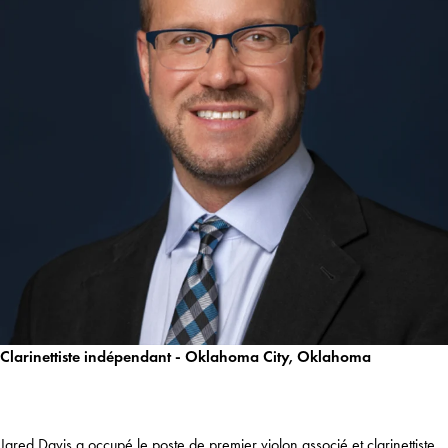
Clarinettiste indépendant - Oklahoma City, Oklahoma
Jared Davis a occupé le poste de premier violon associé et clarinettiste